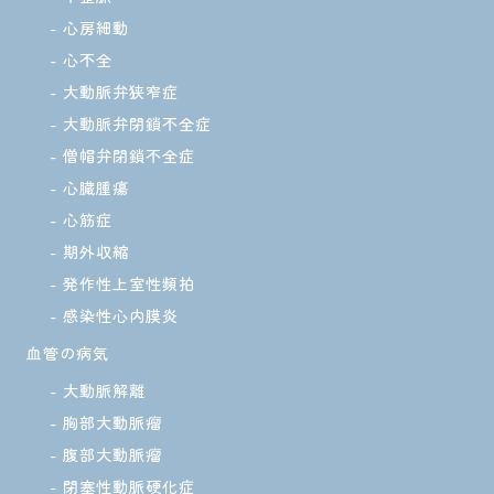
心房細動
心不全
大動脈弁狭窄症
大動脈弁閉鎖不全症
僧帽弁閉鎖不全症
心臓腫瘍
心筋症
期外収縮
発作性上室性頻拍
感染性心内膜炎
血管の病気
大動脈解離
胸部大動脈瘤
腹部大動脈瘤
閉塞性動脈硬化症