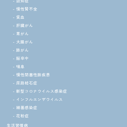
認知症
慢性腎不全
貧血
肝臓がん
胃がん
大腸がん
肺がん
脳卒中
喘息
慢性閉塞性肺疾患
尿路結石症
新型コロナウイルス感染症
インフルエンザウイルス
細菌感染症
花粉症
生活習慣病