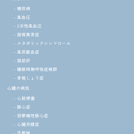
糖尿病
高血圧
2次性高血圧
脂質異常症
メタボリックシンドローム
高尿酸血症
脂肪肝
睡眠時無呼吸症候群
骨粗しょう症
心臓の病気
心筋梗塞
狭心症
冠攣縮性狭心症
心臓弁膜症
不整脈