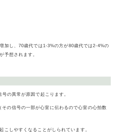
増加し、
70
歳代では
1-3%
の方が
80
歳代では
2-4%
の
が予想されます。
信号の異常が原因で起こります。
（その信号の一部が心室に伝わるので心室の心拍数
起こしやすくなることがしられています。