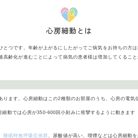
心房細動とは
ひとつです。年齢が上がるにしたがってご病気をお持ちの方は
後高齢化が進むことによって病気の患者様は増加してくること
あります。心房細動はこの
2
種類のお部屋のうち、心房の電気
房細動では心房が
350-600
回小刻みに痙攣するように動きます
、
睡眠時無呼吸症候群
、尿酸値が高い、喫煙などは心房細動を