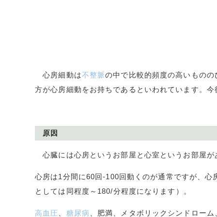
心房細動は
不整脈
の中で比較的頻度の高いものの
方が心房細動をお持ちであるといわれています。今
原因
心臓には心房というお部屋と心室というお部屋が
心房は
1
分間に
60
回
-100
回動くのが通常ですが、心
としては同程度～
180/
分程度になります）。
高血圧
、
糖尿病
、肥満、メタボリックシンドローム