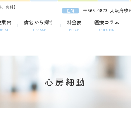
科、内科】
〒565-0873
大阪府吹田
住所
療案内
病名から探す
料金表
医療コラム
DICAL
DISEASE
PRICE
COLUMN
心房細動