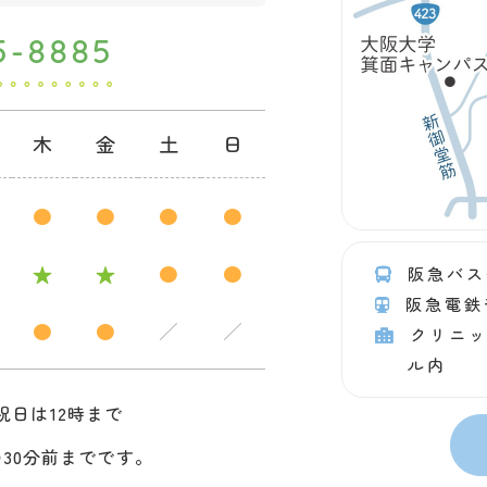
5-8885
木
金
土
日
●
●
●
●
★
★
●
●
阪急バス
阪急電鉄
●
●
／
／
クリニッ
ル内
祝日は12時まで
30分前までです。