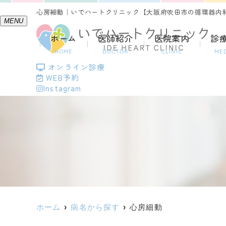
心房細動｜いでハートクリニック【大阪府吹田市の循環器内
MENU
ホーム
医師紹介
医院案内
診
HOME
DOCTOR
CLINIC
ME
オンライン診療
WEB予約
Instagram
ホーム
病名から探す
心房細動