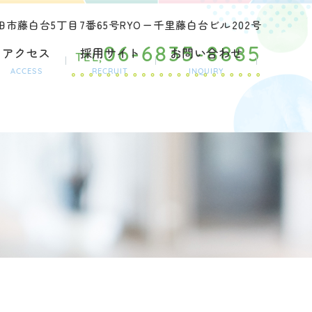
市藤白台5丁目7番65号RYOー千里藤白台ビル202号
アクセス
採用サイト
お問い合わせ
06-6835-8885
TEL,
ACCESS
RECRUIT
INQUIRY