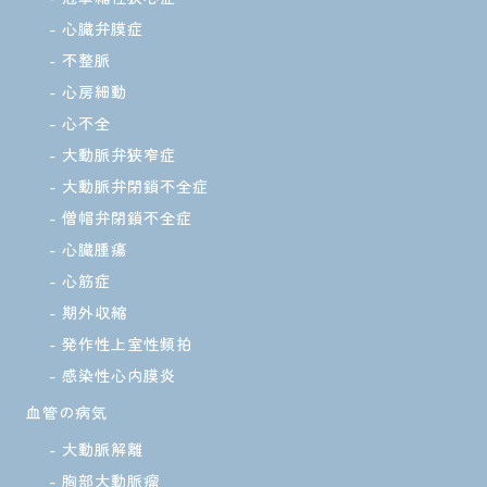
心臓弁膜症
不整脈
心房細動
心不全
大動脈弁狭窄症
大動脈弁閉鎖不全症
僧帽弁閉鎖不全症
心臓腫瘍
心筋症
期外収縮
発作性上室性頻拍
感染性心内膜炎
血管の病気
大動脈解離
胸部大動脈瘤