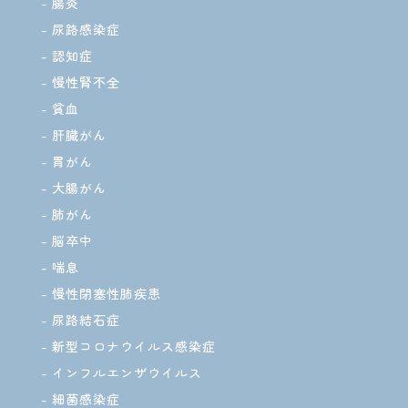
腸炎
尿路感染症
認知症
慢性腎不全
貧血
肝臓がん
胃がん
大腸がん
肺がん
脳卒中
喘息
慢性閉塞性肺疾患
尿路結石症
新型コロナウイルス感染症
インフルエンザウイルス
細菌感染症