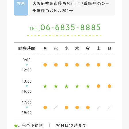
住所
大阪府吹田市藤白台5丁目7番65号RYOー
千里藤白台ビル202号
06-6835-8885
TEL,
診療時間
月
火
水
木
金
土
日
9:00
●
●
●
●
●
●
●
12:00
13:00
★
★
★
★
★
●
●
16:00
17:00
●
／
●
●
●
／
／
19:00
★
…完全予約制 ｜ 祝日は12時まで