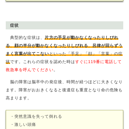
症状
典型的な症状は、
片方の手足が動かなくなったりしびれ
る
、
顔の半分が動かなくなったりしびれる
、
呂律が回らずう
まく言葉が出てこない
といった「手足」「顔」「言葉」の症
状
です。これらの症状を認めた時は
すぐに119番に電話して
救急車を呼んでください
。
脳の障害は脳卒中の発症後、時間が経つほどに大きくなり
ます。障害がおおきくなると後遺症も重度となり命の危険も
高まります。
・突然意識を失って倒れる
・激しい頭痛