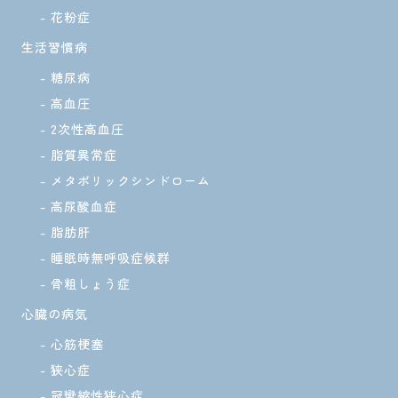
花粉症
生活習慣病
糖尿病
高血圧
2次性高血圧
脂質異常症
メタボリックシンドローム
高尿酸血症
脂肪肝
睡眠時無呼吸症候群
骨粗しょう症
心臓の病気
心筋梗塞
狭心症
冠攣縮性狭心症