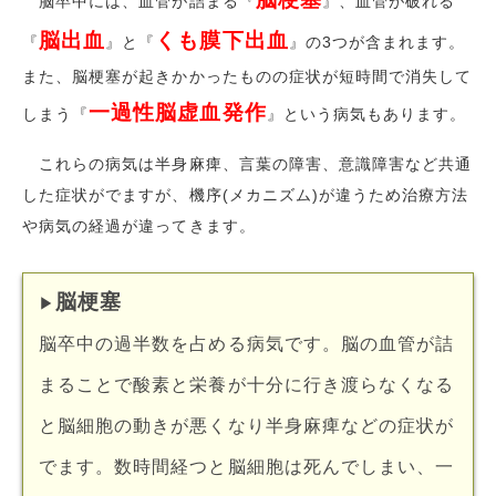
脳卒中には、血管が詰まる『
』、血管が破れる
脳出血
くも膜下出血
『
』と『
』の
3
つが含まれます。
また、脳梗塞が起きかかったものの症状が短時間で消失して
一過性脳虚血発作
しまう『
』という病気もあります。
これらの病気は半身麻痺、言葉の障害、意識障害など共通
した症状がでますが、機序(メカニズム)が違うため治療方法
や病気の経過が違ってきます。
脳梗塞
▶︎
脳卒中の過半数を占める病気です。脳の血管が詰
まることで酸素と栄養が十分に行き渡らなくなる
と脳細胞の動きが悪くなり半身麻痺などの症状が
でます。数時間経つと脳細胞は死んでしまい、一