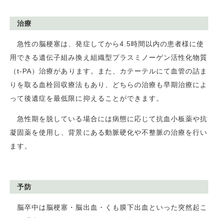
治療
急性の脳梗塞は、発症してから
4.5
時間以内の患者様に使
用できる遺伝子組み換え組織型プラスミノーゲン活性化物質
（
t-PA
）治療があります。また、カテーテルにて血管の詰ま
りを取る血栓回収療法もあり、どちらの治療も早期治療によ
って後遺症を最低限に抑えることができます。
急性期を脱している場合には病態に応じて抗血小板薬や抗
凝固薬を使用し、背景にある動脈硬化や不整脈の治療を行い
ます。
予防
脳卒中は脳梗塞・脳出血・くも膜下出血といった突然起こ