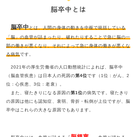
脳卒中とは
脳卒中
とは、人間の身体の動きを中枢で統括している
「脳」の血管が詰まったり、破れたりすることで急に脳の一
部の働きが悪くなり、それによって急に身体の働きが悪くな
る病気
です。
2021
年の厚生労働省の人口動態統計によれば、脳卒中
（脳血管疾患）は日本人の死因の
第4位
です（
1
位：がん、
2
位：心疾患、
3
位：老衰）。
また、寝たきりになる原因の
第1位
の病気です。寝たきり
の原因は他にも認知症、衰弱、骨折・転倒が上位ですが、脳
卒中はこれらの大きな原因でもあります。
脳梗塞