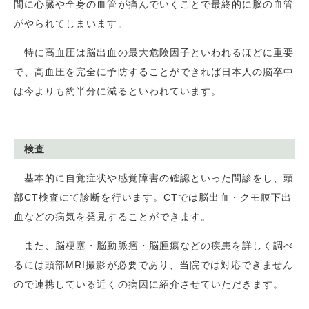
間に心臓や全身の血管が痛んでいくことで最終的に脳の血管
がやられてしまいます。
特に高血圧は脳出血の最大危険因子といわれるほどに重要
で、高血圧を完全に予防することができれば日本人の脳卒中
は今よりも約半分に減るといわれています。
検査
基本的に自覚症状や感覚障害の確認といった問診をし、頭
部
CT
検査にて診断を行います。
CT
では脳出血・クモ膜下出
血などの病気を発見することができます。
また、脳梗塞・脳動脈瘤・脳腫瘍などの疾患を詳しく調べ
るには頭部
MRI
撮影が必要であり、当院では対応できません
ので連携している近くの病因に紹介させていただきます。