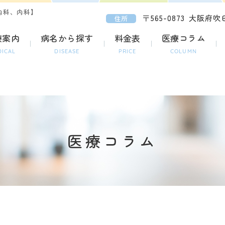
内科、内科】
〒565-0873
大阪府吹田
住所
療案内
病名から探す
料金表
医療コラム
DICAL
DISEASE
PRICE
COLUMN
医療コラム