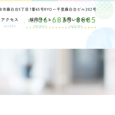
市藤白台5丁目7番65号RYOー千里藤白台ビル202号
アクセス
採用サイト
お問い合わせ
06-6835-8885
TEL,
ACCESS
RECRUIT
INQUIRY