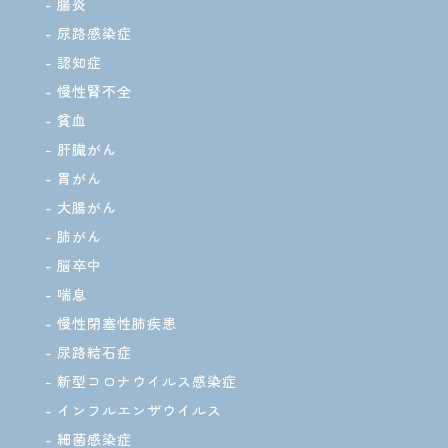
腸炎
尿路感染症
認知症
慢性腎不全
貧血
肝臓がん
胃がん
大腸がん
肺がん
脳卒中
喘息
慢性閉塞性肺疾患
尿路結石症
新型コロナウイルス感染症
インフルエンザウイルス
細菌感染症