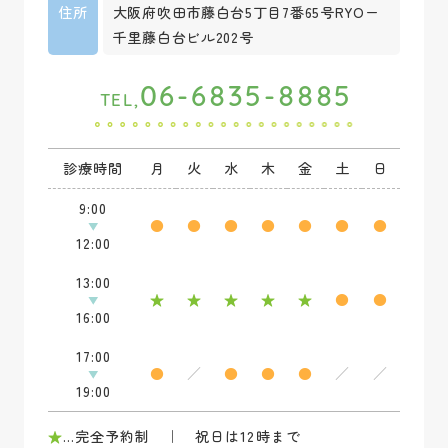
住所
大阪府吹田市藤白台5丁目7番65号RYOー
千里藤白台ビル202号
06-6835-8885
TEL,
診療時間
月
火
水
木
金
土
日
9:00
●
●
●
●
●
●
●
12:00
13:00
★
★
★
★
★
●
●
16:00
17:00
●
／
●
●
●
／
／
19:00
★
…完全予約制 ｜ 祝日は12時まで