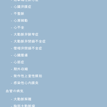
心臓弁膜症
不整脈
心房細動
心不全
大動脈弁狭窄症
大動脈弁閉鎖不全症
僧帽弁閉鎖不全症
心臓腫瘍
心筋症
期外収縮
発作性上室性頻拍
感染性心内膜炎
血管の病気
大動脈解離
胸部大動脈瘤