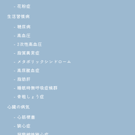
花粉症
生活習慣病
糖尿病
高血圧
2次性高血圧
脂質異常症
メタボリックシンドローム
高尿酸血症
脂肪肝
睡眠時無呼吸症候群
骨粗しょう症
心臓の病気
心筋梗塞
狭心症
冠攣縮性狭心症