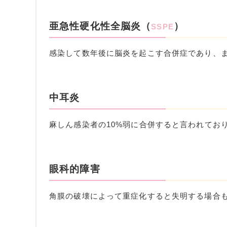
亜急性硬化性全脳炎（
）
SSPE
感染して数年後に脳炎を起こす合併症であり、
中耳炎
麻しん感染者の
10%
弱に合併すると言われてお
眼科的障害
角膜の破壊によって重症化すると失明する場合