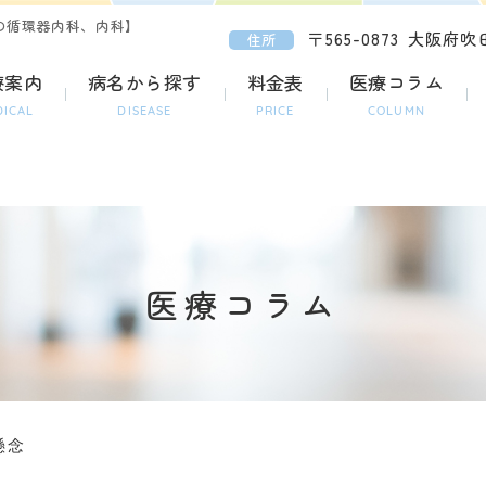
の循環器内科、内科】
〒565-0873
大阪府吹田
住所
療案内
病名から探す
料金表
医療コラム
DICAL
DISEASE
PRICE
COLUMN
医療コラム
懸念