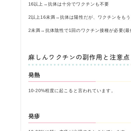
16
以上→抗体は十分でワクチンも不要
2
以上
16
未満→抗体は陽性だが、ワクチンをもう
2
未満→抗体陰性で
1
回のワクチン接種が必要
(
最
麻しんワクチンの副作用と注意点
発熱
10-20%
程度に起こると言われています。
発疹