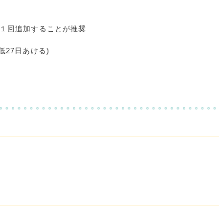
１回追加することが推奨
低
27
日あける
)