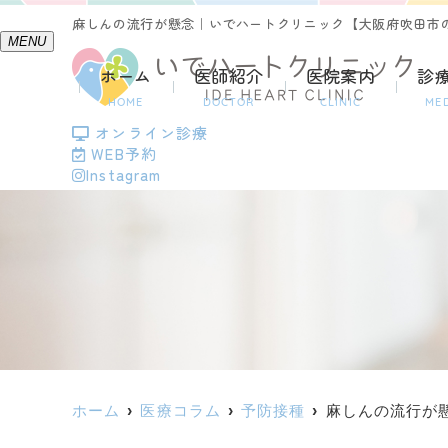
麻しんの流行が懸念｜いでハートクリニック【大阪府吹田市
MENU
ホーム
医師紹介
医院案内
診
HOME
DOCTOR
CLINIC
ME
オンライン診療
WEB予約
Instagram
ホーム
医療コラム
予防接種
麻しんの流行が