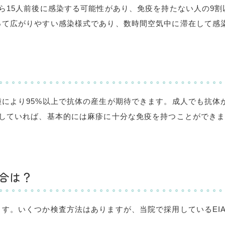
ら
15
人前後に感染する可能性があり、免疫を持たない人の
9
割
って広がりやすい感染様式であり、数時間空気中に滞在して感
種により
95%
以上で抗体の産生が期待できます。成人でも抗体
していれば、基本的には麻疹に十分な免疫を持つことができ
合は？
ます。いくつか検査方法はありますが、当院で採用している
EI