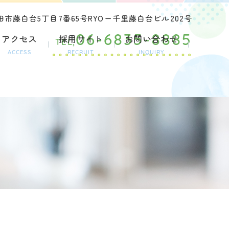
市藤白台5丁目7番65号RYOー千里藤白台ビル202号
アクセス
採用サイト
お問い合わせ
06-6835-8885
TEL,
ACCESS
RECRUIT
INQUIRY