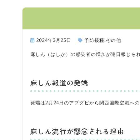
2024年3月25日
予防接種
,
その他
麻しん（はしか）の感染者の増加が連日報じら
麻しん報道の発端
発端は
2
月
24
日のアブダビから関西国際空港への
麻しん流行が懸念される理由